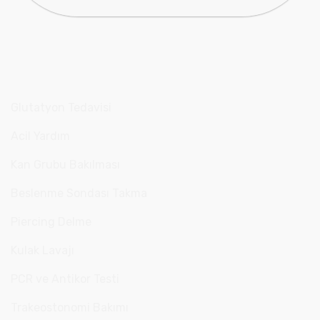
Glutatyon Tedavisi
Acil Yardım
Kan Grubu Bakılması
Beslenme Sondası Takma
Piercing Delme
Kulak Lavajı
PCR ve Antikor Testi
Trakeostonomi Bakımı