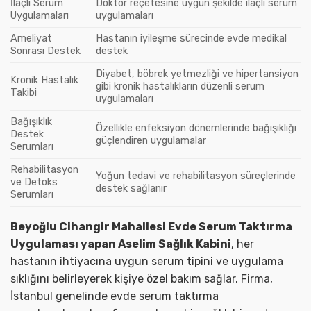
İlaçlı Serum
Doktor reçetesine uygun şekilde ilaçlı serum
Uygulamaları
uygulamaları
Ameliyat
Hastanın iyileşme sürecinde evde medikal
Sonrası Destek
destek
Diyabet, böbrek yetmezliği ve hipertansiyon
Kronik Hastalık
gibi kronik hastalıkların düzenli serum
Takibi
uygulamaları
Bağışıklık
Özellikle enfeksiyon dönemlerinde bağışıklığı
Destek
güçlendiren uygulamalar
Serumları
Rehabilitasyon
Yoğun tedavi ve rehabilitasyon süreçlerinde
ve Detoks
destek sağlanır
Serumları
Beyoğlu Cihangir Mahallesi Evde Serum Taktırma
Uygulaması yapan Aselim Sağlık Kabini
, her
hastanın ihtiyacına uygun serum tipini ve uygulama
sıklığını belirleyerek kişiye özel bakım sağlar. Firma,
İstanbul genelinde evde serum taktırma