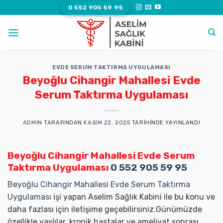
İçeriğe
0 552 905 59 95
atla
EVDE SERUM TAKTIRMA UYGULAMASI
Beyoğlu Cihangir Mahallesi Evde
Serum Taktırma Uygulaması
ADMIN
TARAFINDAN
KASIM 22, 2025
TARIHINDE YAYINLANDI
Beyoğlu Cihangir Mahallesi Evde Serum
Taktırma Uygulaması
0 552 905 59 95
Beyoğlu Cihangir Mahallesi Evde Serum Taktırma
Uygulaması
işi yapan Aselim Sağlık Kabini ile bu konu ve
daha fazlası için iletişime geçebilirsiniz.Günümüzde
özellikle yaşlılar, kronik hastalar ve ameliyat sonrası