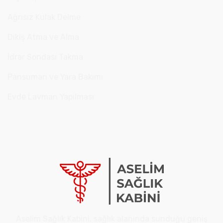
Ağrısız Kulak Delme
Dikiş Atma ve Alma
İdrar Sondası Takma
Pansuman ve Yara Bakımı
Evde Lavman Yapılması
Aselim Sağlık Kabini, sağlık alanında sunduğu geniş