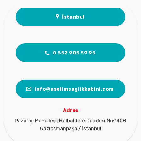
İstanbul
0 552 905 59 95
info@aselimsaglikkabini.com
Adres
Pazariçi Mahallesi, Bülbüldere Caddesi No:140B
Gaziosmanpaşa / İstanbul